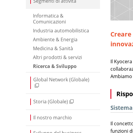
Segmenti di attività
Informatica &
Comunicazioni
Industria automobilistica
Creare 
Ambiente & Energia
innovaz
Medicina & Sanità
Altri prodotti & servizi
Il Kyocera
Ricerca & Sviluppo
collaboraz
Ambiamo a
Global Network (Globale)
Rispo
Storia (Globale)
Sistema
Il nostro marchio
Il concett
funzioni d
Sviluppo del business