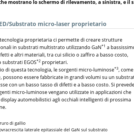
che mostrano lo schermo di rilevamento, a sinistra, e il 
ED/Substrato micro-laser proprietario
tecnologia proprietaria ci permette di creare strutture
*1
onali in substrati multistrato utilizzando GaN
a bassissim
fetti e altri materiali, tra cui silicio o zaffiro a basso costo,
*2
 substrati EGOS
proprietari.
*3
lio di questa tecnologia, le sorgenti micro-luminose
, come 
, possono essere fabbricate in grandi volumi su un substra
sse con un basso tasso di difetti e a basso costo. Si preved
genti micro-luminose vengano utilizzate in applicazioni che
display automobilistici agli occhiali intelligenti di prossima
ne.
ruro di gallio
vracrescita laterale epitassiale del GaN sul substrato