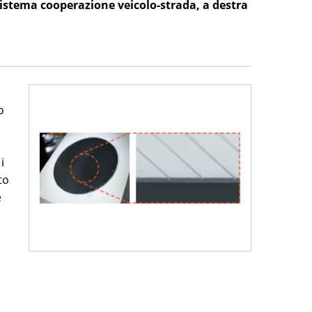
sistema cooperazione veicolo-strada, a destra
o
i
to
e