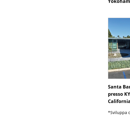
Yokoham
Santa Ba
presso KY
California
*Sviluppa di