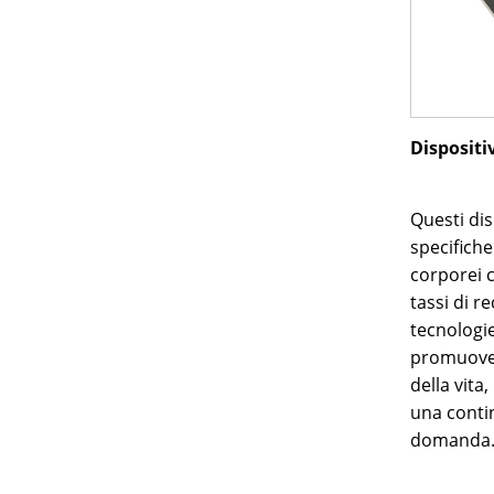
Dispositi
Questi dis
specifiche
corporei c
tassi di 
tecnologi
promuover
della vita
una contin
domanda