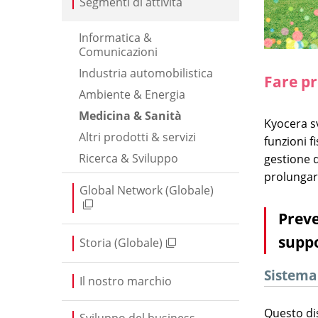
Segmenti di attività
Informatica &
Comunicazioni
Industria automobilistica
Fare pr
Ambiente & Energia
Medicina & Sanità
Kyocera sv
Altri prodotti & servizi
funzioni f
Ricerca & Sviluppo
gestione q
prolungare
Global Network (Globale)
Preve
suppo
Storia (Globale)
Sistema 
Il nostro marchio
Questo dis
Sviluppo del business