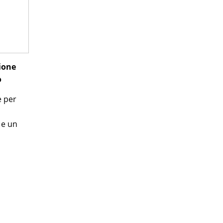
ione
o
e per
 e un