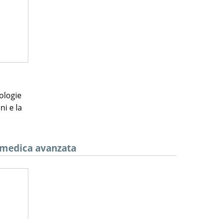
ologie
ni e la
a medica avanzata